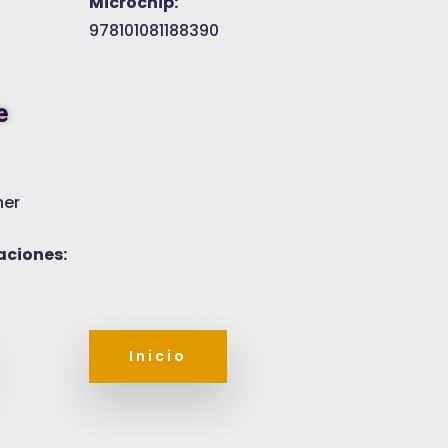
Microchip:
978101081188390
e
ner
aciones:
Inicio