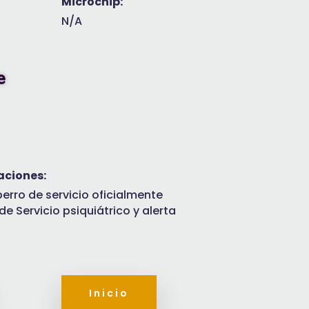
Microchip:
N/A
e
aciones:
perro de servicio oficialmente
e Servicio psiquiátrico y alerta
Inicio