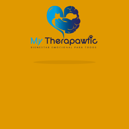
Male / Macho
Patient / Pacient
Name / Nombre:
Jairo Iván Sánchez Mart
Observations / Observ
El paciente requiere su 
entrenado cómo: Perro d
médica en taquicardia
Reportes