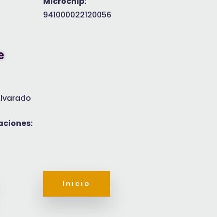
Microchip:
941000022120056
e
Alvarado
aciones:
Inicio