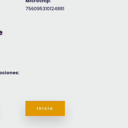
Microchip:
756095310124881
e
aciones:
Inicio